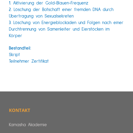
1.
Aktivierung der Gold-Blauen-Frequenz
2.
Löschung der Botschaft einer fremden DNA durch
Übertragung von Sexualsekreten
3.
Löschung von Energieblockaden und Folgen nach einer
Durchtrennung von Samenleiter und Eierstöcken im
Körper
Bestandteil:
Skript
Teilnehmer Zertifikat
KONTAKT
Kamasha Akademie