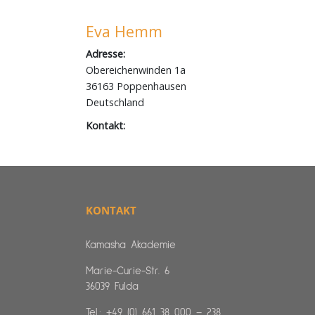
KONTAKT
Kamasha Akademie
Marie-Curie-Str. 6
36039 Fulda
Tel.:
+49 (0) 661 38 000 – 238