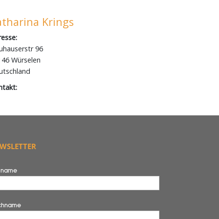
WSLETTER
rname
chname