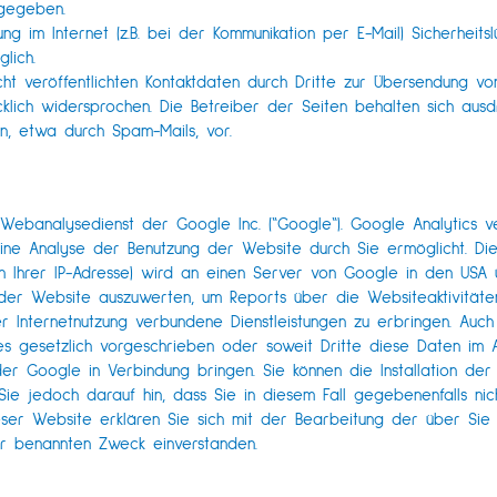
rgegeben.
g im Internet (z.B. bei der Kommunikation per E-Mail) Sicherheitsl
lich.
ht veröffentlichten Kontaktdaten durch Dritte zur Übersendung vo
klich widersprochen. Die Betreiber der Seiten behalten sich ausdr
, etwa durch Spam-Mails, vor.
Webanalysedienst der Google Inc. (“Google“). Google Analytics ve
ne Analyse der Benutzung der Website durch Sie ermöglicht. Di
ich Ihrer IP-Adresse) wird an einen Server von Google in den US
 der Website auszuwerten, um Reports über die Websiteaktivitäte
 Internetnutzung verbundene Dienstleistungen zu erbringen. Auch
ies gesetzlich vorgeschrieben oder soweit Dritte diese Daten im 
der Google in Verbindung bringen. Sie können die Installation der
ie jedoch darauf hin, dass Sie in diesem Fall gegebenenfalls nich
ieser Website erklären Sie sich mit der Bearbeitung der über S
r benannten Zweck einverstanden.