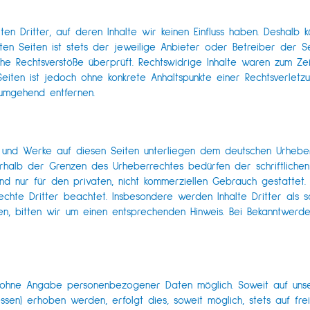
en Dritter, auf deren Inhalte wir keinen Einfluss haben. Deshalb 
en Seiten ist stets der jeweilige Anbieter oder Betreiber der Sei
e Rechtsverstöße überprüft. Rechtswidrige Inhalte waren zum Zeit
 Seiten ist jedoch ohne konkrete Anhaltspunkte einer Rechtsverlet
 umgehend entfernen.
e und Werke auf diesen Seiten unterliegen dem deutschen Urheberr
halb der Grenzen des Urheberrechtes bedürfen der schriftlichen
ind nur für den privaten, nicht kommerziellen Gebrauch gestattet.
echte Dritter beachtet. Insbesondere werden Inhalte Dritter als s
n, bitten wir um einen entsprechenden Hinweis. Bei Bekanntwerd
l ohne Angabe personenbezogener Daten möglich. Soweit auf un
ssen) erhoben werden, erfolgt dies, soweit möglich, stets auf fre