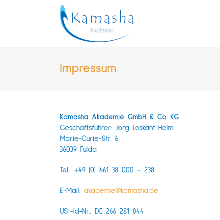
Zum
Inhalt
springen
Impressum
Kamasha Akademie GmbH & Co. KG
Geschäftsführer: Jörg Loskant-Heim
Marie-Curie-Str. 6
36039 Fulda
Tel.: +49 (0) 661 38 000 – 238
E-Mail:
akademie@kamasha.de
USt-Id-Nr.: DE 266 281 844