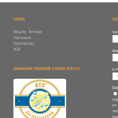
LINKS
NE
Aktuelle Termine
Vo
Impressum
Datenschutz
AGB
Na
KAMASHA TRAINER-CODEX (KTC)®
E-M
Da
reg
Ich
Abm
Dat