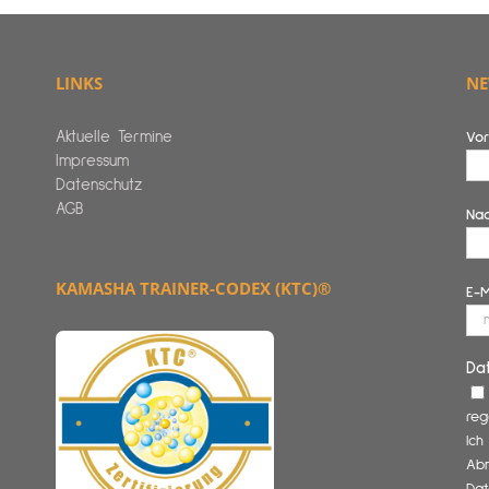
LINKS
NE
Aktuelle Termine
Vo
Impressum
Datenschutz
AGB
Na
KAMASHA TRAINER-CODEX (KTC)®
E-M
Da
reg
Ich
Abm
Dat